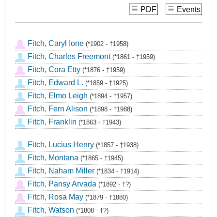
PDF
Events
Fitch, Caryl Ione
(*1902 - †1958)
Fitch, Charles Freemont
(*1861 - †1959)
Fitch, Cora Etty
(*1876 - †1959)
Fitch, Edward L.
(*1859 - †1925)
Fitch, Elmo Leigh
(*1894 - †1957)
Fitch, Fern Alison
(*1898 - †1988)
Fitch, Franklin
(*1863 - †1943)
Fitch, Lucius Henry
(*1857 - †1938)
Fitch, Montana
(*1865 - †1945)
Fitch, Naham Miller
(*1834 - †1914)
Fitch, Pansy Arvada
(*1892 - †?)
Fitch, Rosa May
(*1879 - †1880)
Fitch, Watson
(*1808 - †?)